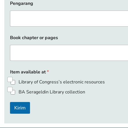
Pengarang
N
a
m
a
*
Book chapter or pages
Item available at
*
Library of Congress’s electronic resources
BA Serageldin Library collection
Kirim