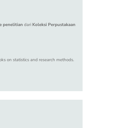
e penelitian
dari
Koleksi Perpustakaan
oks on statistics and research methods.